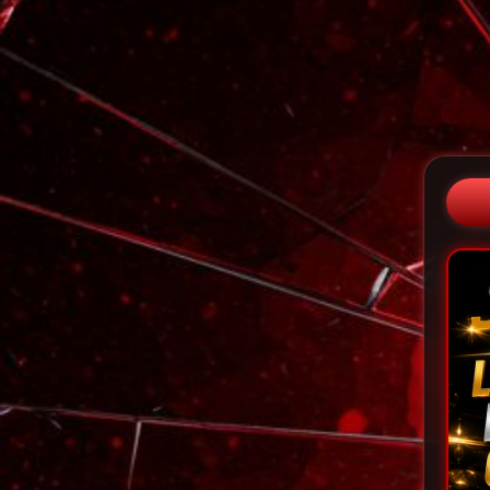
💗
💗
💖
💖
💖
💖
💖
💖
💖
❤️
💖
❤️
❤️
❤️
❤️