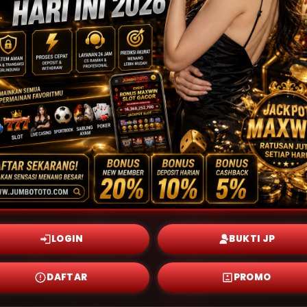
LOGIN
BUKTI JP
DAFTAR
PROMO